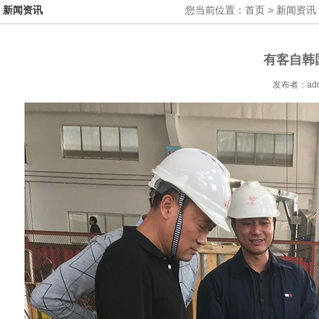
新闻资讯
您当前位置：首页 > 新闻资讯
有客自韩
发布者：adm