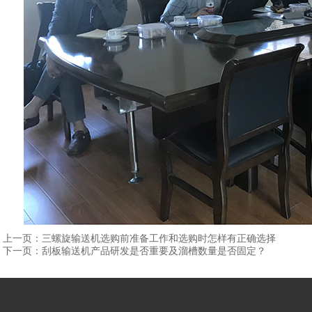
上一页：三螺旋输送机选购前准备工作和选购时怎样有正确选择
下一页：刮板输送机产品研发是否重要及溜槽数量是否固定？