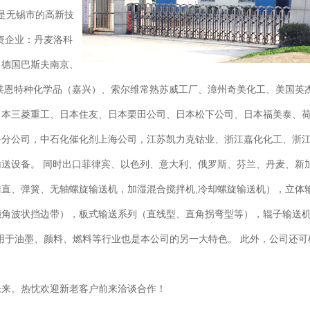
也是无锡市的高新技
资企业：丹麦洛科
、德国巴斯夫南京、
莱恩特种化学品（嘉兴）、索尔维常熟苏威工厂、漳州奇美化工、美国英
本三菱重工、日本住友、日本栗田公司、日本松下公司、日本福美泰、荷兰
鲁分公司，中石化催化剂上海公司，江苏凯力克钴业、浙江嘉化化工、浙
送设备。 同时出口菲律宾、以色列、意大利、俄罗斯、芬兰、丹麦、新
、弹簧、无轴螺旋输送机，加湿混合搅拌机,冷却螺旋输送机），立体
角波状挡边带），板式输送系列（直线型、直角拐弯型等），辊子输送机
用于油墨、颜料、燃料等行业也是本公司的另一大特色。 此外，公司还
来。热忱欢迎新老客户前来洽谈合作！