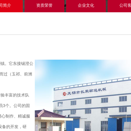
司简介
资质荣誉
企业文化
公司
镇。它东接锡澄公
镇而过（玉祁、前洲
验丰富的技术队
员3个。公司的固
、精心制作、精诚服
设备的开发，研