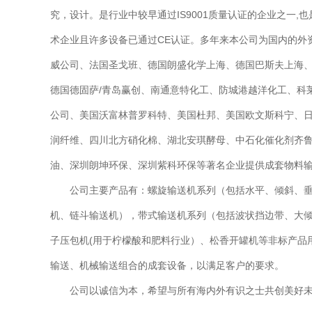
究，设计。是行业中较早通过IS9001质量认证的企业之一,
术企业且许多设备已通过CE认证。多年来本公司为国内的外
威公司、法国圣戈班、德国朗盛化学上海、德国巴斯夫上海
德国德固萨/青岛赢创、南通意特化工、防城港越洋化工、科
公司、美国沃富林普罗科特、美国杜邦、美国欧文斯科宁、日
润纤维、四川北方硝化棉、湖北安琪酵母、中石化催化剂齐
油、深圳朗坤环保、深圳紫科环保等著名企业提供成套物料输
公司主要产品有：螺旋输送机系列（包括水平、倾斜、垂直
机、链斗输送机），带式输送机系列（包括波状挡边带、大倾
子压包机(用于柠檬酸和肥料行业）、松香开罐机等非标产品
输送、机械输送组合的成套设备，以满足客户的要求。
公司以诚信为本，希望与所有海内外有识之士共创美好未