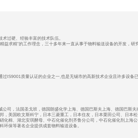
技术过硬、经验丰富的技术队伍。
、精益求精”的工作理念，三十多年来一直从事于物料输送设备的开发，研
过IS9001质量认证的企业之一,也是无锡市的高新技术企业且许多设备已
威公司，法国圣戈班，德国朗盛化学上海、德国巴斯夫上海、德国巴斯夫
邦，美国欧文斯科宁，日本三菱重工，日本住友，日本栗田公司、日本松下
方硝化棉、湖北安琪酵母、中石化催化剂齐鲁分公司，中石化催化剂上海
紫科环保等著名企业提供成套物料输送设备。