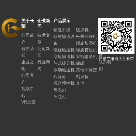
关于长
企业新
产品展示
联系长
荣
闻
荣
输送系统
破拱机
公司简
技术文
人力资
钛材输送设
松香开罐机
介
章
源
备
螺旋加湿机
资质荣
公司新
客户反
螺旋输送机
螺旋挤压机
誉
闻
馈
刮板输送机
管链输送机
扫描二维码关注长荣
企业文
行业新
联系我
斗式提升机
储罐
化
闻
们
振动输送机
其他非标定
公司客
和筛分
制设备
户
混合搅拌机
其他
视频中
阀系列
心
压包机
VR全景