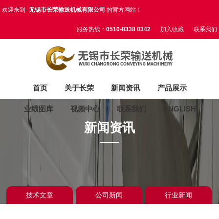
欢迎来到-
无锡市长荣输送机械有限公司
的官方网站！
服务热线：
0510-8338 0342
加入收藏
联系我们
首页
关于长荣
新闻资讯
产品展示
业绩图库
视频中心
联系我们
ENGLISH
新闻资讯
技术文章
公司新闻
行业新闻