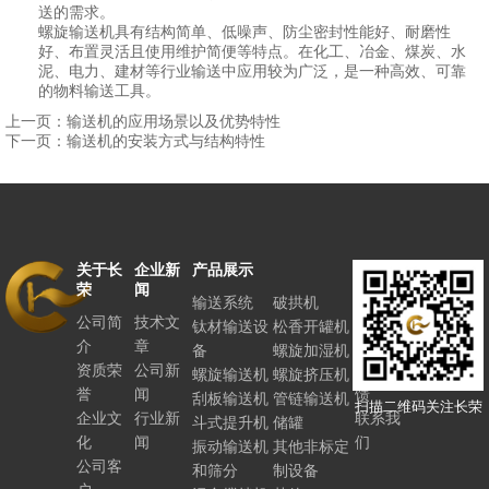
送的需求。
螺旋输送机具有结构简单、低噪声、防尘密封性能好、耐磨性
好、布置灵活且使用维护简便等特点。在化工、冶金、煤炭、水
泥、电力、建材等行业输送中应用较为广泛，是一种高效、可靠
的物料输送工具。
上一页：输送机的应用场景以及优势特性
下一页：输送机的安装方式与结构特性
关于长
企业新
产品展示
联系长
荣
闻
荣
输送系统
破拱机
公司简
技术文
人力资
钛材输送设
松香开罐机
介
章
源
备
螺旋加湿机
资质荣
公司新
客户反
螺旋输送机
螺旋挤压机
誉
闻
馈
刮板输送机
管链输送机
扫描二维码关注长荣
企业文
行业新
联系我
斗式提升机
储罐
化
闻
们
振动输送机
其他非标定
公司客
和筛分
制设备