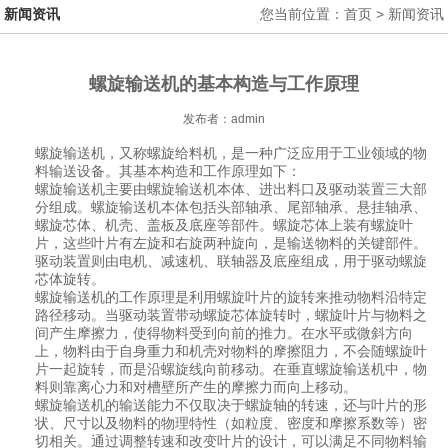
新闻资讯
您当前位置：首页 > 新闻资讯
螺旋输送机的基本构造与工作原理
发布者：admin
螺旋输送机，又称螺旋给料机，是一种广泛应用于工业领域的物
料输送设备。其基本构造和工作原理如下：
螺旋输送机主要由螺旋输送机本体、进出料口及驱动装置三大部
分组成。螺旋输送机本体包括头部轴承、尾部轴承、悬挂轴承、
螺旋芯体、机壳、盖板及底座等部件。螺旋芯体上装有螺旋叶
片，这些叶片有左旋和右旋两种旋向，是输送物料的关键部件。
驱动装置则由电机、减速机、联轴器及底座组成，用于驱动螺旋
芯体旋转。
螺旋输送机的工作原理是利用螺旋叶片的旋转来推动物料沿特定
路径移动。当驱动装置带动螺旋芯体旋转时，螺旋叶片与物料之
间产生摩擦力，使得物料受到向前的推力。在水平或微斜方向
上，物料由于自身重力和机壳对物料的摩擦阻力，不会随螺旋叶
片一起旋转，而是沿螺旋线向前移动。在垂直螺旋输送机中，物
料则靠离心力和对槽壁所产生的摩擦力而向上移动。
螺旋输送机的输送能力不仅取决于螺旋轴的转速，还与叶片的形
状、尺寸以及物料的物理特性（如粒度、密度和摩擦系数等）密
切相关。通过调整转速和改变叶片的设计，可以满足不同物料输