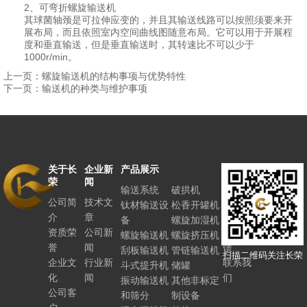
2、可弯折螺旋输送机
其球菌轴颈是可拉伸应变的，并且其输送线路可以按照须要来开
展布局，而且依照室内空间曲线图随意布局。它可以用于开展程
度和垂直输送，但是垂直输送时，其转速比不可以少于
1000r/min。
上一页：螺旋输送机的结构事项与优势特性
下一页：输送机的种类与维护事项
关于长
企业新
产品展示
联系长
荣
闻
荣
输送系统
破拱机
公司简
技术文
人力资
钛材输送设
松香开罐机
介
章
源
备
螺旋加湿机
资质荣
公司新
客户反
螺旋输送机
螺旋挤压机
誉
闻
馈
刮板输送机
管链输送机
扫描二维码关注长荣
企业文
行业新
联系我
斗式提升机
储罐
化
闻
们
振动输送机
其他非标定
公司客
和筛分
制设备