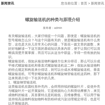
新闻资讯
您当前位置：首页 > 新闻资讯
螺旋输送机的种类与原理介绍
发布者：admin
有关螺旋输送机，大家仔细提一个问题，那便是：螺旋输送机的
型号规格怎么分？与这个问题有关的，便是螺旋输送机有什么类
型，这也是大伙儿非常关心的问题，下面花一篇文章的篇数，来
好好地解读一下这方面的基础知识具体内容，便于让我们可以清
晰搞清楚开展掌握，而且可以从这当中获益，学得一些有效的知
识。
螺旋输送机，假如从输送物料偏移方位来分得话，那么可以分成
平移式螺旋输送机和垂直式螺旋输送机这二种；假如从输送物料
的特点规定和构造来分得话，则可以分成水准螺旋输送机、垂直
螺旋输送机、可弯折螺旋输送机和螺旋钢管输送机这四种。那下
边来简易介绍一下在其中的几类。
1、螺旋钢管输送机
这类输送机在圆柱形外壳内，会焊用持续的螺旋叶片，促使外壳
与螺旋叶片一起开展旋转。它是根据向心力和滑动摩擦力，来完
成物料的输送，其首要特点是耗能低，且维修费低，可以用于输
送持续高温物料假如物料有防粉碎或污染治理规定得话，也是可
以开展输送的。